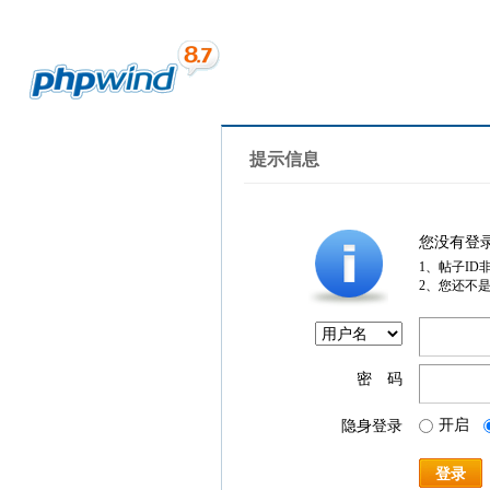
提示信息
您没有登
1、帖子ID
2、您还不
密 码
开启
隐身登录
登录