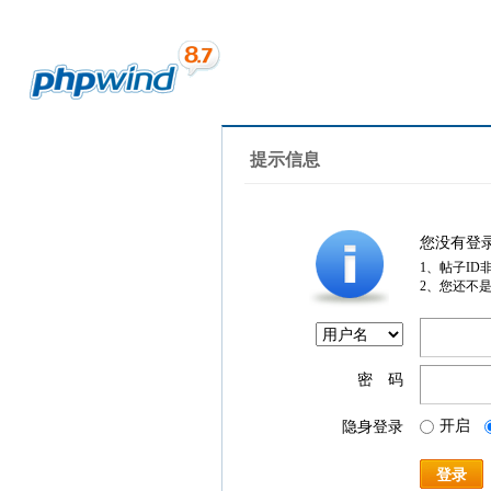
提示信息
您没有登
1、帖子ID
2、您还不
密 码
开启
隐身登录
登录